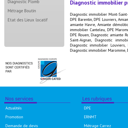
Diagnostic Plomb
Diagnostic immobilier 
Métrage Boutin
Diagnostic immobilier Mont-Saint
DPE Barentin
,
DPE Louviers
,
Amian
Etat des Lieux locatif
amiante Havre
,
Amiante démolit
immobilier Canteleu
,
DPE Maro
DPE Rouen
,
Diagnostic amiante 
Saint-Aignan
,
Diagnostic immobi
Diagnostic immobilier Louviers
,
Diagnostic immobilier Maromme
,
Actualités
DPE
Promotion
ERNMT
Demande de devis
Métrage Carrez