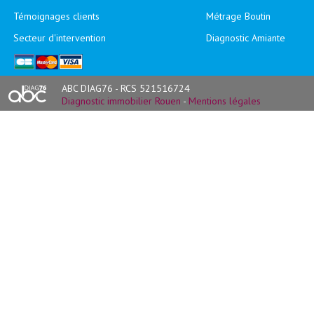
Témoignages clients
Métrage Boutin
Secteur d'intervention
Diagnostic Amiante
ABC DIAG76 - RCS 521516724
Diagnostic immobilier Rouen
-
Mentions légales